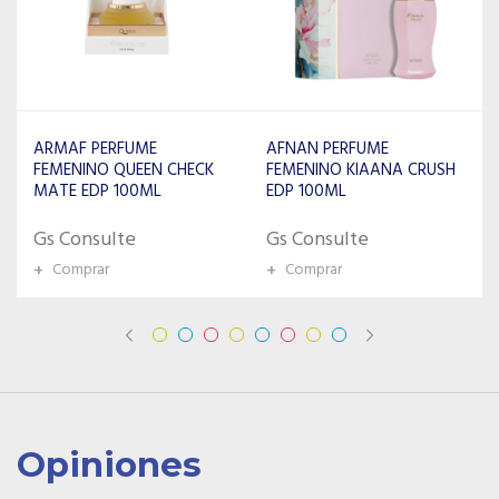
PERFUME LATTAFA THE
KINGDOM EDP F
FUME
AFNAN PERFUME
100ML
FEMENINO KIAANA CRUSH
00ML
EDP 100ML
Gs Consulte
te
Gs Consulte
+
Comprar
+
Comprar
Opiniones