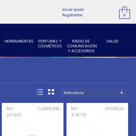
Iniciar sesión
Registrarme
0
HERRAMIENTAS
PERFUMES Y
RADIO DE
SALUD
COSMÉTICOS
COMUNICACIÓN
Y ACCESORIOS
Relevancia
Ref.:
CLARISONIC
Ref.:
HYUNDAI
247603
478779