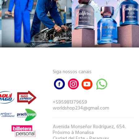
Siga nossos canais
+595981379659
worldshop234@gmail.com
Avenida Monseñor Rodríguez, 654.
Próximo à Monalisa
Ciudad del Este - Paraguay