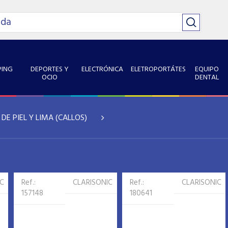
ING
DEPORTES Y
ELECTRÓNICA
ELETROPORTÁTES
EQUIPO
OCIO
DENTAL
DE PIEL Y LIMA (CALLOS)
IC
Ref.:
CLARISONIC
Ref.:
CLARISONIC
157148
180641