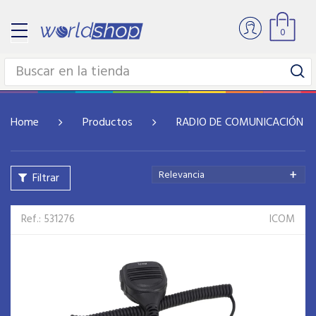
0
Home
Productos
RADIO DE COMUNICACIÓN Y
Relevancia
Filtrar
Ref.: 531276
ICOM