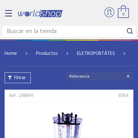
0
Home
Productos
ELETROPORTÁTES
P
Relevancia
Filtrar
Ref.: 298841
EFBA