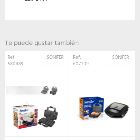
Te puede gustar también
Ref:
SONIFER
Ref:
SONIFER
607209
545594