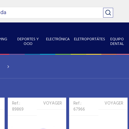
ING
DEPORTES Y
ELECTRÓNICA
ELETROPORTÁTES
EQUIPO
OCIO
DENTAL
N
Ref.:
VOYAGER
Ref.:
VOYAGER
89869
67966