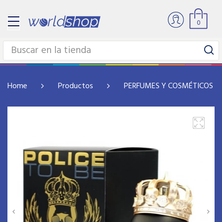
0
Home
Productos
PERFUMES Y COSMÉTICOS