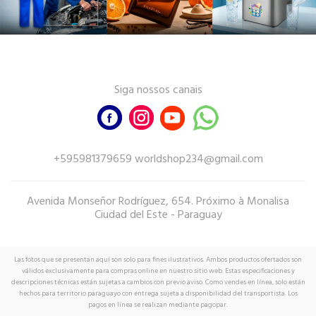
Siga nossos canais
+595981379659 worldshop234@gmail.com
Avenida Monseñor Rodríguez, 654. Próximo à Monalisa
Ciudad del Este - Paraguay
Las fotos que se presentan aquí son solo para fines ilustrativos. Ambos productos ofertados son
válidos exclusivamente para compras online en nuestro sitio web. Estas especificaciones y
descripciones técnicas están sujetas a cambios con previo aviso. Como vendes en línea, solo están
hechos para territorio paraguayo con entrega sujeta a disponibilidad del transportista. Los
pagos en línea se realizan mediante pagopar.