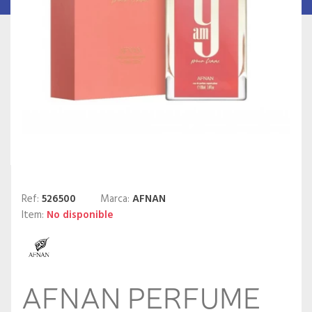
Ref:
526500
Marca:
AFNAN
Item:
No disponible
AFNAN PERFUME