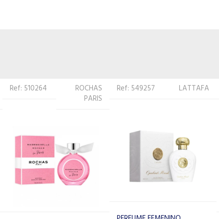
Ref: 549257
LATTAFA
Ref: 557634
JIMMY
CHOO
PERFUME FEMENINO