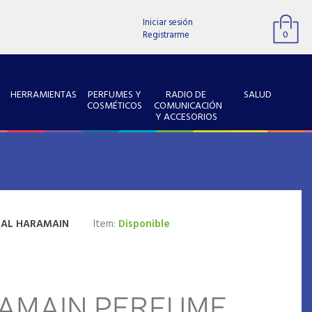
Iniciar sesión
Registrarme
0
HERRAMIENTAS
PERFUMES Y
RADIO DE
SALUD
COSMÉTICOS
COMUNICACIÓN
Y ACCESORIOS
:
AL HARAMAIN
Item:
Disponible
AMAIN PERFUME