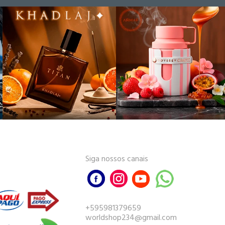
Siga nossos canais
+595981379659
worldshop234@gmail.com