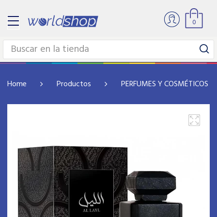
0
Home
Productos
PERFUMES Y COSMÉTICOS