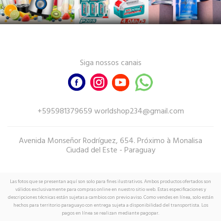
Siga nossos canais
+595981379659 worldshop234@gmail.com
Avenida Monseñor Rodríguez, 654. Próximo à Monalisa
Ciudad del Este - Paraguay
Las fotos que se presentan aquí son solo para fines ilustrativos. Ambos productos ofertados son
válidos exclusivamente para compras online en nuestro sitio web. Estas especificaciones y
descripciones técnicas están sujetas a cambios con previo aviso. Como vendes en línea, solo están
hechos para territorio paraguayo con entrega sujeta a disponibilidad del transportista. Los
pagos en línea se realizan mediante pagopar.