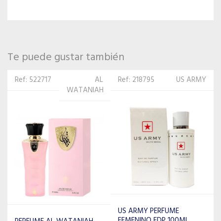
Te puede gustar también
Ref: 218795
US ARMY
Ref: 533737
LEGACY
H
KING
COLLECTION
US ARMY PERFUME
FEMENINO EDP 100ML