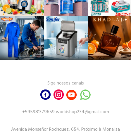
Siga nossos canais
+595981379659 worldshop234@gmail.com
Avenida Monseñor Rodríguez, 654. Próximo à Monalisa