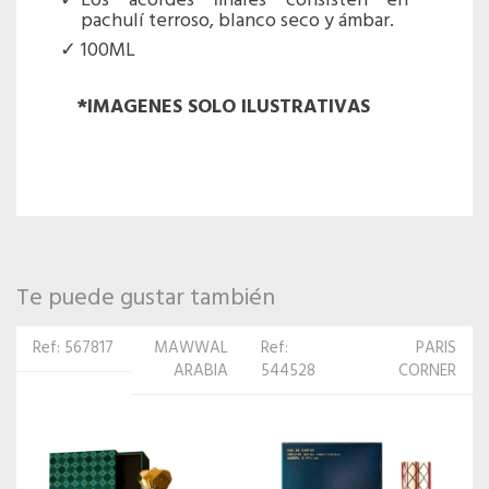
Los acordes finales consisten en
pachulí terroso, blanco seco y ámbar.
100ML
*IMAGENES SOLO
ILUSTRATIVAS
Te puede gustar también
Ref:
PARIS
Ref:
CARLOTTA
544528
CORNER
526722