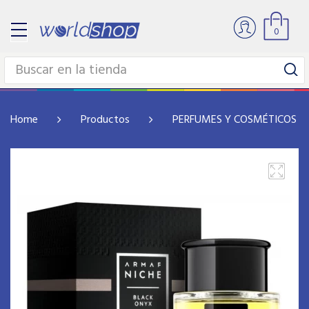
0
Home
Productos
PERFUMES Y COSMÉTICOS