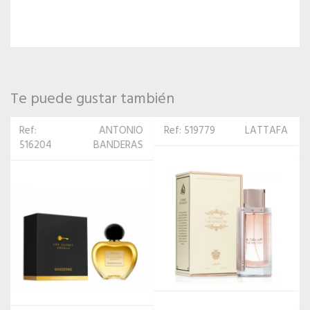
Te puede gustar también
Ref: 519779
LATTAFA
Ref:
COACH
510424