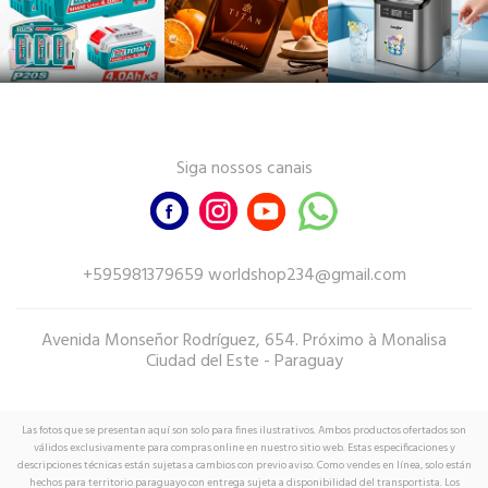
Siga nossos canais
+595981379659 worldshop234@gmail.com
Avenida Monseñor Rodríguez, 654. Próximo à Monalisa
Ciudad del Este - Paraguay
Las fotos que se presentan aquí son solo para fines ilustrativos. Ambos productos ofertados son
válidos exclusivamente para compras online en nuestro sitio web. Estas especificaciones y
descripciones técnicas están sujetas a cambios con previo aviso. Como vendes en línea, solo están
hechos para territorio paraguayo con entrega sujeta a disponibilidad del transportista. Los