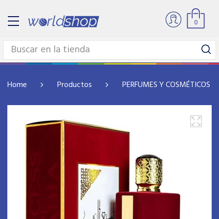
0
Home
Productos
PERFUMES Y COSMÉTICOS