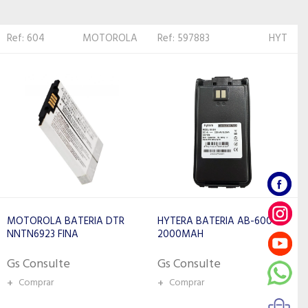
Ref: 597883
HYT
Ref: 311373
MOTOROLA
HYTERA BATERIA AB-6000
MOTOROLA BATERIA EP150
2000MAH
RLN6308D
Gs Consulte
Gs Consulte
+
Comprar
+
Comprar