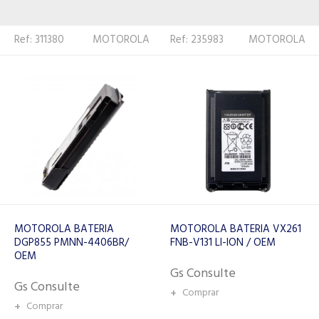
Ref: 235983
MOTOROLA
Ref: 604
MOTOROLA
MOTOROLA BATERIA VX261
MOTOROLA BATERIA DTR
FNB-V131 LI-ION / OEM
NNTN6923 FINA
Gs Consulte
Gs Consulte
+
Comprar
+
Comprar