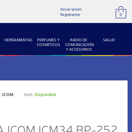
Iniciar sesión
Registrarme
0
HERRAMIENTAS
PERFUMES Y
RADIO DE
SALUD
COSMÉTICOS
COMUNICACIÓN
Y ACCESORIOS
:
ICOM
Item:
Disponible
A ICOM ICM34 BP-252