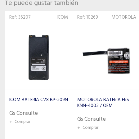
Te puede gustar también
Ref: 10269
MOTOROLA
Ref: 311380
MOTOROLA
MOTOROLA BATERIA FRS
MOTOROLA BATERIA
KNN-4002 / OEM
DGP855 PMNN-4406BR/
OEM
Gs Consulte
Gs Consulte
+
Comprar
+
Comprar