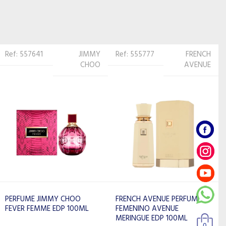
Ref: 555777
FRENCH
Ref: 473293
CARLOTTA
AVENUE
CARLOTTA KIT PERFUME
FEMENINO ABSOLUTE BLACK
FRENCH AVENUE PERFUME
5PCS 836270
FEMENINO AVENUE
MERINGUE EDP 100ML
0