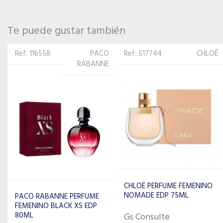
Te puede gustar también
Ref: 517744
CHLOÉ
Ref: 526715
CARLOTTA
CHLOÉ PERFUME FEMENINO
CARLOTTA PERFUME
NOMADE EDP 75ML
FEMENINO MINION 100ML
83632
Gs Consulte