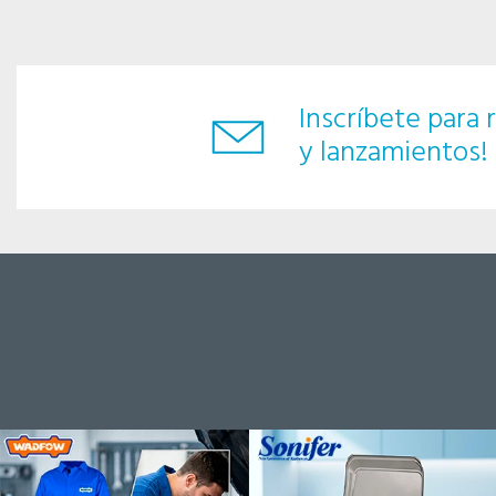
Inscríbete para r
y lanzamientos!