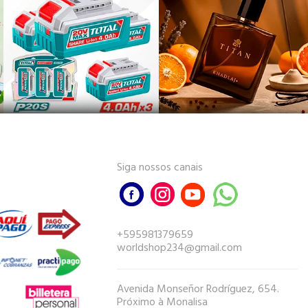
Siga nossos canais
+595981379659
worldshop234@gmail.com
Avenida Monseñor Rodríguez, 654.
Próximo à Monalisa