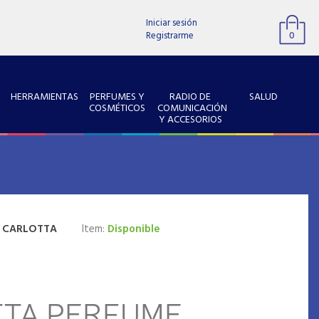
Iniciar sesión
Registrarme
0
HERRAMIENTAS
PERFUMES Y
RADIO DE
SALUD
COSMÉTICOS
COMUNICACIÓN
Y ACCESORIOS
:
CARLOTTA
Item:
Disponible
TTA PERFUME