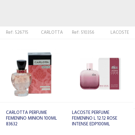
Ref: 510356
LACOSTE
Ref: 557641
JIMMY
CHOO
LACOSTE PERFUME
FEMENINO L 12.12 ROSE
PERFUME JIMMY CHOO
INTENSE EDP100ML
FEVER FEMME EDP 100ML