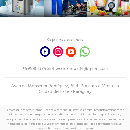
Siga nossos canais
+595981379659 worldshop234@gmail.com
Avenida Monseñor Rodríguez, 654. Próximo à Monalisa
Ciudad del Este - Paraguay
Las fotos que se presentan aquí son solo para fines ilustrativos. Ambos productos ofertados son
válidos exclusivamente para compras online en nuestro sitio web. Estas especificaciones y
descripciones técnicas están sujetas a cambios con previo aviso. Como vendes en línea, solo están
hechos para territorio paraguayo con entrega sujeta a disponibilidad del transportista. Los
pagos en línea se realizan mediante pagopar.