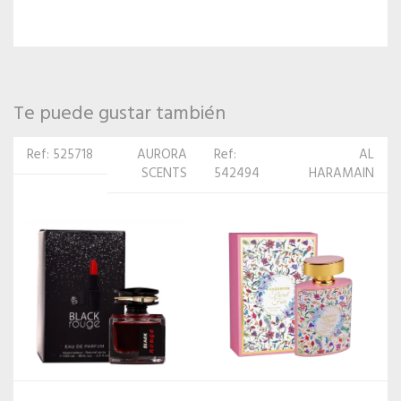
Te puede gustar también
Ref:
AL
Ref:
ROCHAS
542494
HARAMAIN
510479
PARIS