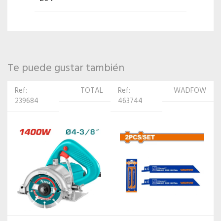
Te puede gustar también
Ref:
WADFOW
Ref:
TOTAL
463744
583695