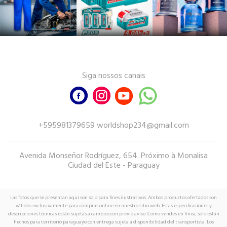
Siga nossos canais
+595981379659 worldshop234@gmail.com
Avenida Monseñor Rodríguez, 654. Próximo à Monalisa
Ciudad del Este - Paraguay
Las fotos que se presentan aquí son solo para fines ilustrativos. Ambos productos ofertados son
válidos exclusivamente para compras online en nuestro sitio web. Estas especificaciones y
descripciones técnicas están sujetas a cambios con previo aviso. Como vendes en línea, solo están
hechos para territorio paraguayo con entrega sujeta a disponibilidad del transportista. Los