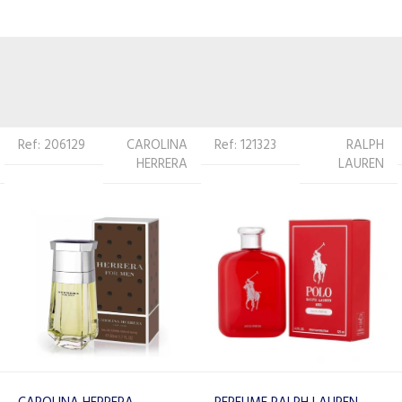
Ref: 121323
RALPH
Ref: 522335
PACO
LAUREN
RABANNE