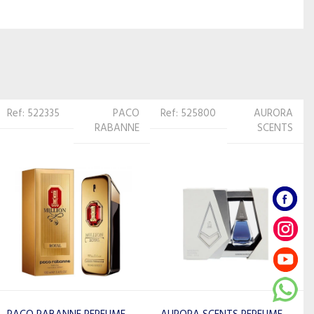
Ref: 525800
AURORA
Ref: 543842
ARMAF
SCENTS
ARMAF PERFUME
MASCULINO THE LIONS