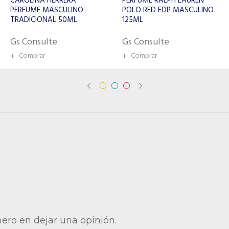
PERFUME RALPH LAUREN
PACO RABANNE PERFUME
POLO RED EDP MASCULINO
MASCULINO 1MILLION
125ML
ROYAL PARFUM 100ML
Gs Consulte
Gs Consulte
+
Comprar
+
Comprar
mero en dejar una opinión.