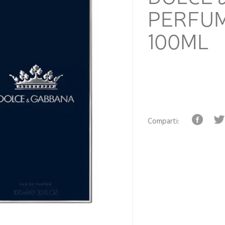
PERFUM
100ML
Comparti: