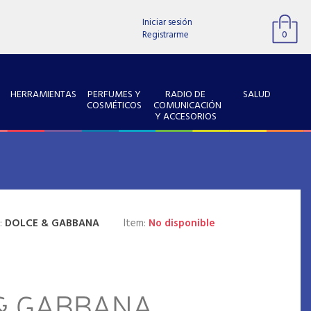
Iniciar sesión
Registrarme
0
HERRAMIENTAS
PERFUMES Y
RADIO DE
SALUD
COSMÉTICOS
COMUNICACIÓN
Y ACCESORIOS
:
DOLCE & GABBANA
Item:
No disponible
& GABBANA