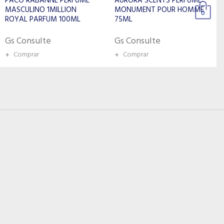
AURORA SCENTS PERFUME
CLUB FEROCE EDP 100ML
MONUMENT POUR HOMME
0
75ML
Gs Consulte
Gs Consulte
+
Comprar
+
Comprar