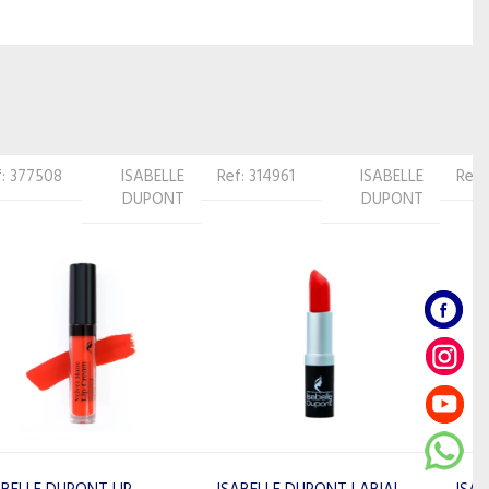
Ref: 314961
ISABELLE
Ref: 314992
ISABELLE
DUPONT
DUPONT