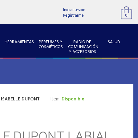
Iniciar sesión
Registrarme
0
HERRAMIENTAS
PERFUMES Y
RADIO DE
SALUD
COSMÉTICOS
COMUNICACIÓN
Y ACCESORIOS
:
ISABELLE DUPONT
Item:
Disponible
LE DUPONT LABIAL