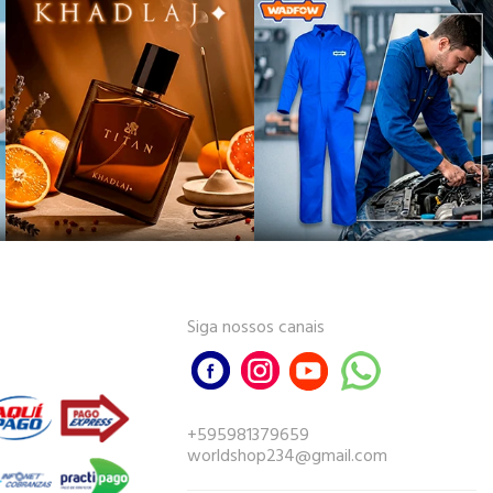
Siga nossos canais
+595981379659
worldshop234@gmail.com