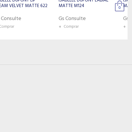
ISABELLE DUPONT LABIAL
ISABELLE DUPONT LABIAL
MATTE M124
MATTE M128
0
Gs Consulte
Gs Consulte
+
Comprar
+
Comprar