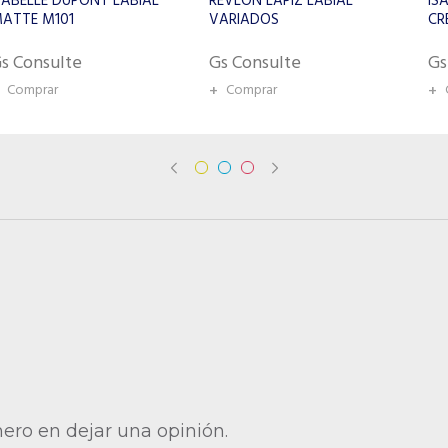
REVLON LÁPIZ LABIAL
ISABELLE DUPONT LIP
VARIADOS
CREAM VELVET MATTE 622
Gs Consulte
Gs Consulte
+
Comprar
+
Comprar
mero en dejar una opinión.