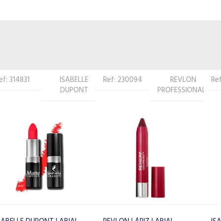
Ref: 230094
REVLON
Ref: 377508
ISABELLE
PROFESSIONAL
DUPONT