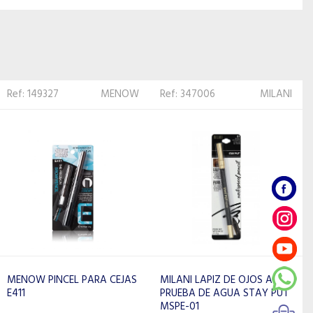
Ref: 347006
MILANI
Ref: 316002
ISABELLE
DUPONT
MILANI LAPIZ DE OJOS A
PRUEBA DE AGUA STAY PUT
ISABELLE DUPONT LAPIZ
MSPE-01
PERFECT EYEBROW EB04