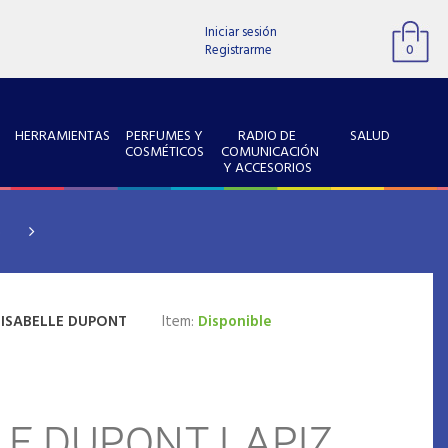
Iniciar sesión
Registrarme
0
HERRAMIENTAS
PERFUMES Y
RADIO DE
SALUD
COSMÉTICOS
COMUNICACIÓN
Y ACCESORIOS
S
:
ISABELLE DUPONT
Item:
Disponible
LE DUPONT LAPIZ