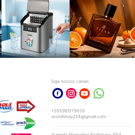
Siga nossos canais
+595981379659
worldshop234@gmail.com