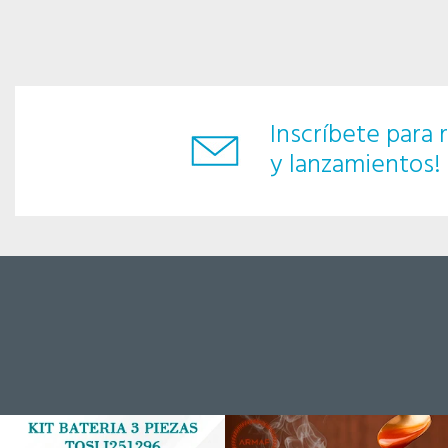
Inscríbete para r
y lanzamientos!