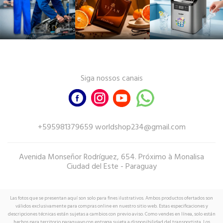
Siga nossos canais
+595981379659 worldshop234@gmail.com
Avenida Monseñor Rodríguez, 654. Próximo à Monalisa
Ciudad del Este - Paraguay
Las fotos que se presentan aquí son solo para fines ilustrativos. Ambos productos ofertados son
válidos exclusivamente para compras online en nuestro sitio web. Estas especificaciones y
descripciones técnicas están sujetas a cambios con previo aviso. Como vendes en línea, solo están
hechos para territorio paraguayo con entrega sujeta a disponibilidad del transportista. Los