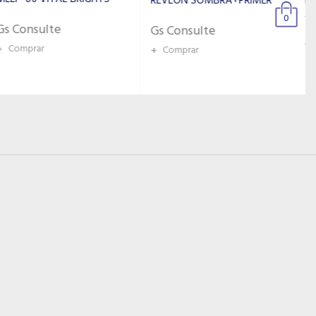
REVLON SOMBRA+PRIMER
ISABELLE DUPONT SOMBRA
ARTISTRY A02
0
Gs Consulte
Gs Consulte
+
Comprar
+
Comprar