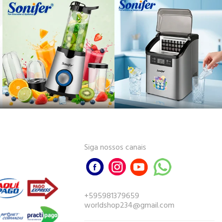
Siga nossos canais
+595981379659
worldshop234@gmail.com