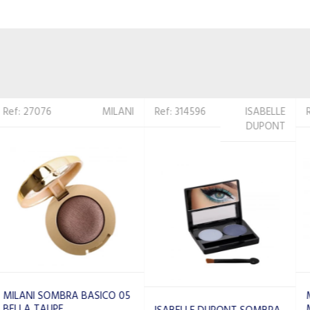
Ref: 314596
ISABELLE
Ref: 305693
MILANI
DUPONT
MILANI KIT DE SOMBRAS
MEEP-06 VITAL BRIGHTS