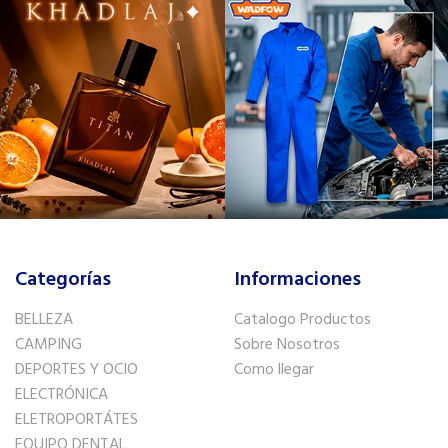
Categorías
Informaciones
BELLEZA
Catalogo Productos
CAMPING
Sobre Nosotros
DEPORTES Y OCIO
Como llegar
ELECTRÓNICA
ELETROPORTÁTES
EQUIPO DENTAL