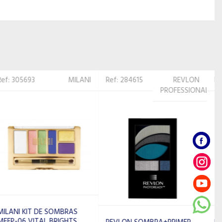
Ref: 284615
REVLON
Ref: 314664
ISABELLE
PROFESSIONAL
DUPONT