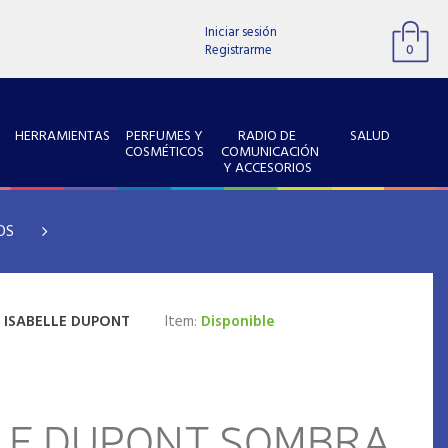
Iniciar sesión
Registrarme
0
HERRAMIENTAS
PERFUMES Y
RADIO DE
SALUD
COSMÉTICOS
COMUNICACIÓN
Y ACCESORIOS
OS
:
ISABELLE DUPONT
Item:
Disponible
LE DUPONT SOMBRA