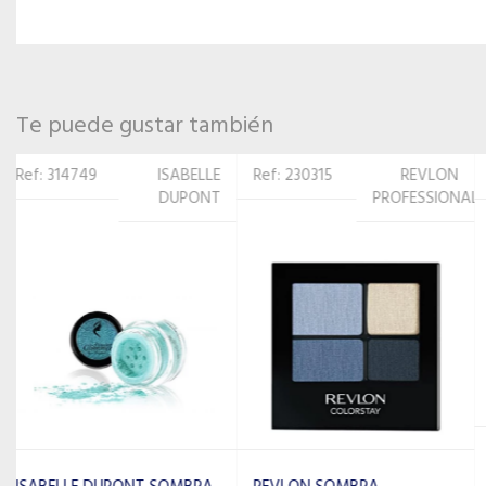
Te puede gustar también
Ref: 230315
REVLON
Ref: 27076
MILANI
PROFESSIONAL
MILANI SOMBRA BASICO 05
BELLA TAUPE