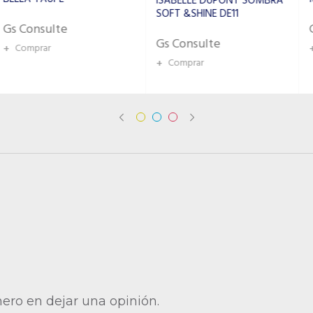
ISABELLE DUPONT SOMBRA
SOFT &SHINE DE11
Gs Consulte
Gs Consulte
+
Comprar
+
Comprar
mero en dejar una opinión.