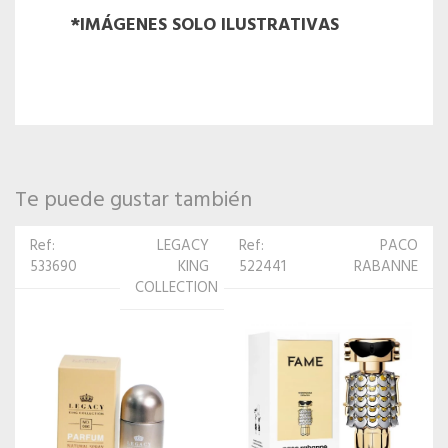
*IMÁGENES SOLO ILUSTRATIVAS
Te puede gustar también
Ref:
PACO
Ref:
AURORA
522441
RABANNE
525794
SCENTS
ON