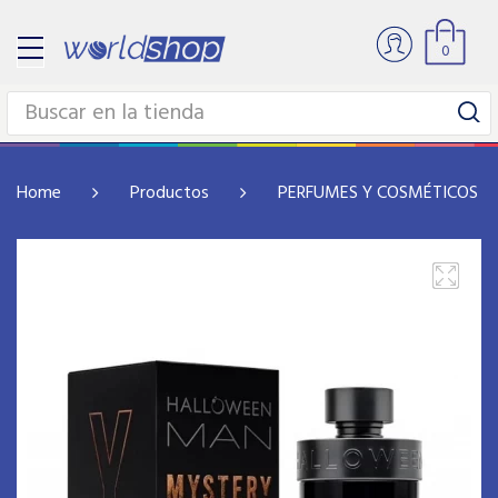
0
Home
Productos
PERFUMES Y COSMÉTICOS