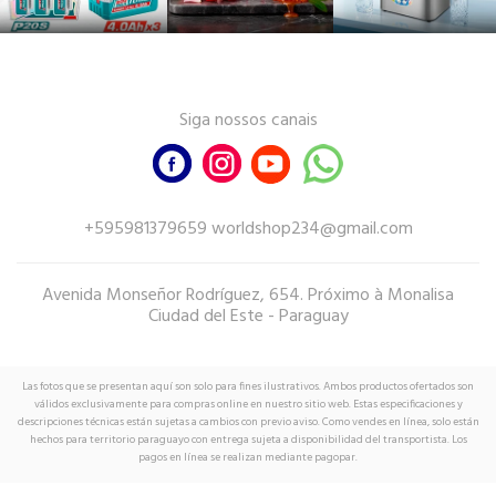
Siga nossos canais
+595981379659 worldshop234@gmail.com
Avenida Monseñor Rodríguez, 654. Próximo à Monalisa
Ciudad del Este - Paraguay
Las fotos que se presentan aquí son solo para fines ilustrativos. Ambos productos ofertados son
válidos exclusivamente para compras online en nuestro sitio web. Estas especificaciones y
descripciones técnicas están sujetas a cambios con previo aviso. Como vendes en línea, solo están
hechos para territorio paraguayo con entrega sujeta a disponibilidad del transportista. Los
pagos en línea se realizan mediante pagopar.