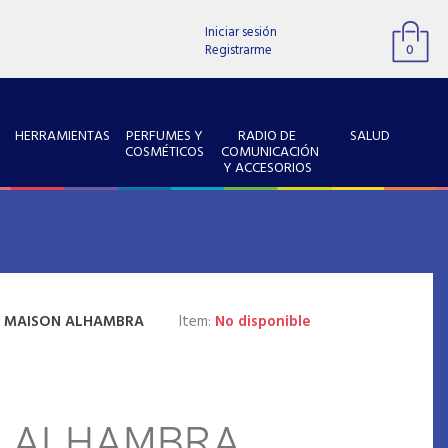
Iniciar sesión
Registrarme
0
HERRAMIENTAS
PERFUMES Y
RADIO DE
SALUD
COSMÉTICOS
COMUNICACIÓN
Y ACCESORIOS
:
MAISON ALHAMBRA
Item:
No disponible
N ALHAMBRA