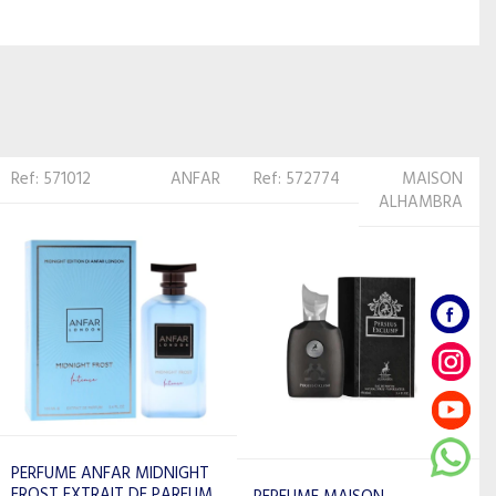
Ref: 572774
MAISON
Ref: 522182
PACO
ALHAMBRA
RABANNE