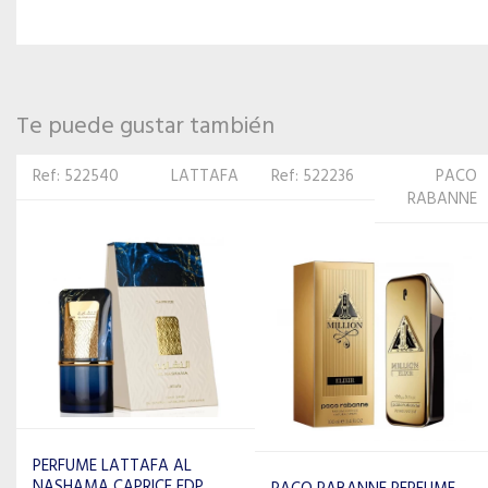
Te puede gustar también
Ref: 522236
PACO
Ref: 542432
ARMAF
RABANNE
ARMAF PERFUME
MASCULINO HUNTER JUNGLE