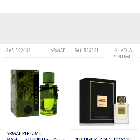
Ref: 586641
KHADLAJ
Ref: 571012
ANFAR
PERFUMES
PERFUME ANFAR MIDNIGHT
FROST EXTRAIT DE PARFUM