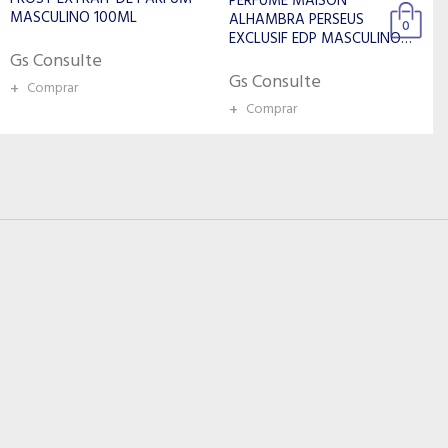
PERFUME MAISON
PACO RABANNE PERFUME
ALHAMBRA PERSEUS
MASCULINO 1MILLION ELIXIR
0
EXCLUSIF EDP MASCULINO
INTENSE EDP 200ML
100ML
Gs Consulte
Gs Consulte
+
Comprar
+
Comprar