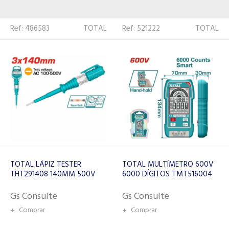
Ref: 521222
TOTAL
Ref: 508377
FNIRSI
TOTAL MULTÍMETRO 600V
FNIRSI MULTÍMETRO Y
6000 DÍGITOS TMT516004
OSCILOSCOPIO 3EN 1 DSO-
TC3
Gs Consulte
Gs Consulte
+
Comprar
+
Comprar