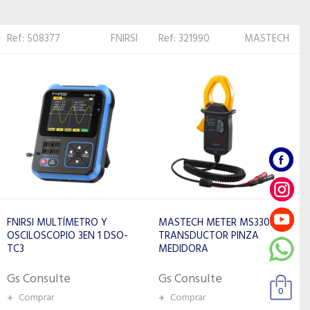
Ref: 321990
MASTECH
Ref: 595988
TOTAL
MASTECH METER MS3302
TOTAL MEDIDOR LASER 85M
TRANSDUCTOR PINZA
TMT570268
MEDIDORA
Gs Consulte
Gs Consulte
+
Comprar
0
+
Comprar