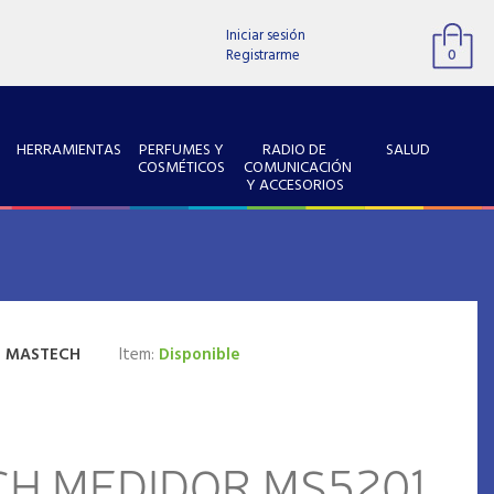
Iniciar sesión
Registrarme
0
HERRAMIENTAS
PERFUMES Y
RADIO DE
SALUD
COSMÉTICOS
COMUNICACIÓN
Y ACCESORIOS
:
MASTECH
Item:
Disponible
H MEDIDOR MS5201