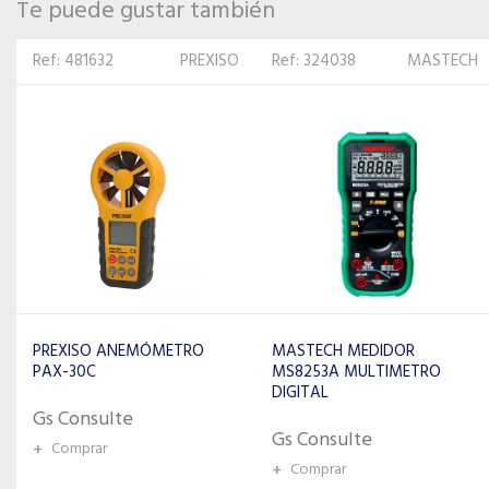
Te puede gustar también
Ref: 324038
MASTECH
Ref: 486583
TOTAL
MASTECH MEDIDOR
TOTAL LÁPIZ TESTER
MS8253A MULTIMETRO
THT291408 140MM 500V
DIGITAL
Gs Consulte
Gs Consulte
+
Comprar
+
Comprar