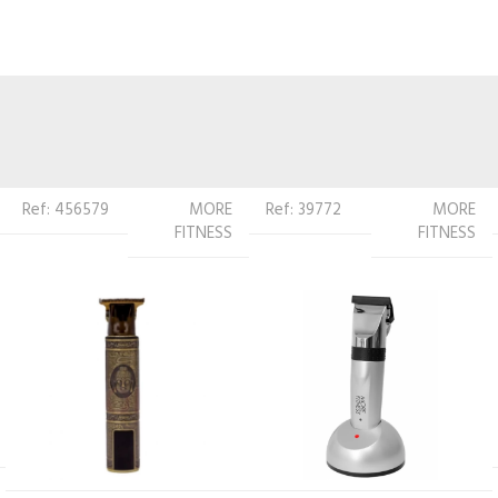
Ref: 39772
MORE
Ref: 255509
WAHL
FITNESS