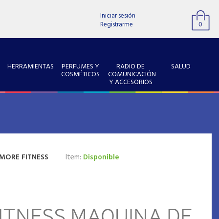
Iniciar sesión
Registrarme
0
HERRAMIENTAS
PERFUMES Y
RADIO DE
SALUD
COSMÉTICOS
COMUNICACIÓN
Y ACCESORIOS
MORE FITNESS
Item:
Disponible
ITNESS MAQUINA DE