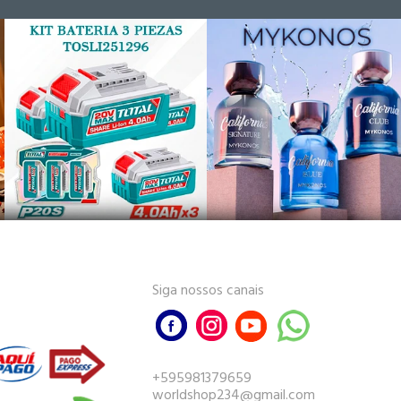
Siga nossos canais
+595981379659
worldshop234@gmail.com