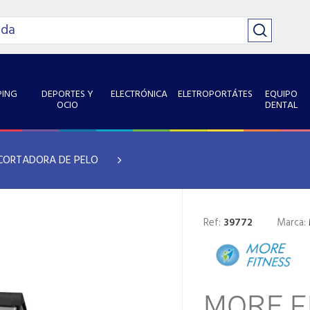
ING
DEPORTES Y
ELECTRÓNICA
ELETROPORTÁTES
EQUIPO
OCIO
DENTAL
CORTADORA DE PELO
Ref:
39772
Marca:
MORE F