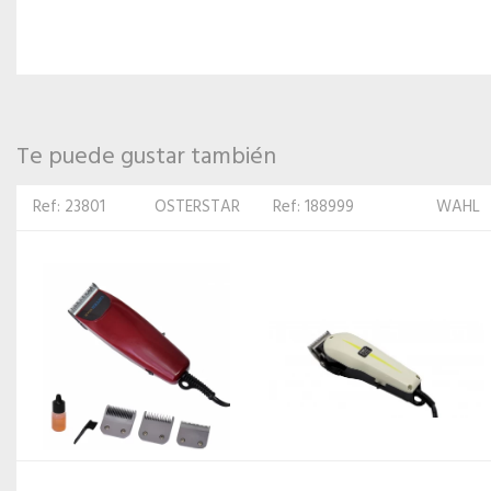
Te puede gustar también
Ref: 188999
WAHL
Ref: 456579
MORE
FITNESS