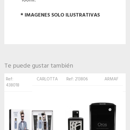
100ml.
* IMAGENES SOLO ILUSTRATIVAS
Te puede gustar también
Ref: 213806
ARMAF
Ref:
LATTAFA
522489