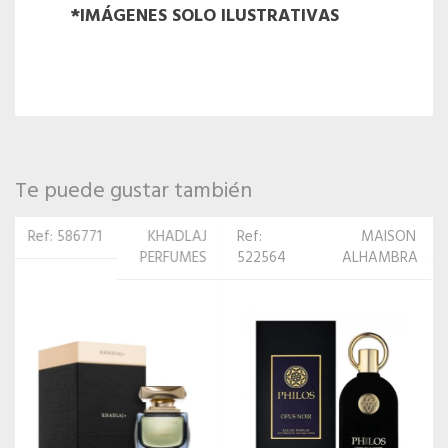
*IMÁGENES SOLO ILUSTRATIVAS
Te puede gustar también
Ref:
MAISON
Ref: 587013
KHADLAJ
522564
ALHAMBRA
PERFUMES