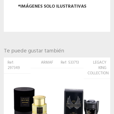
*IMÁGENES SOLO ILUSTRATIVAS
Te puede gustar también
Ref: 533713
LEGACY
Ref:
ISSEY
KING
170765
MIYAKE
COLLECTION