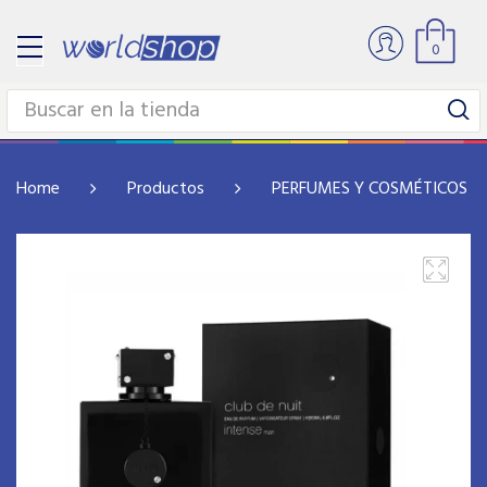
0
Home
Productos
PERFUMES Y COSMÉTICOS