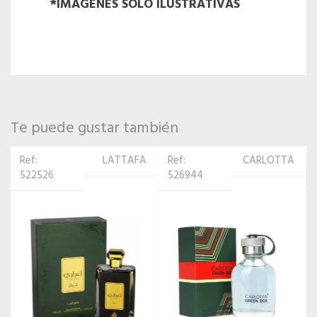
*IMÁGENES SOLO ILUSTRATIVAS
Te puede gustar también
Ref:
CARLOTTA
Ref:
AL
526944
522700
WATANIAH