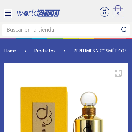
0
Home
Productos
PERFUMES Y COSMÉTICOS