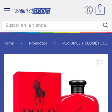
0
Home
Productos
PERFUMES Y COSMÉTICOS