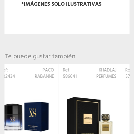
*IMÁGENES SOLO ILUSTRATIVAS
Te puede gustar también
Ref:
KHADLAJ
Ref:
ARMAF
586641
PERFUMES
576765