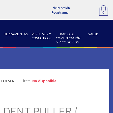
Iniciar sesión
Registrarme
0
HERRAMIENTAS
PERFUMES Y
RADIO DE
SALUD
COSMÉTICOS
COMUNICACIÓN
Y ACCESORIOS
:
TOLSEN
Item:
No disponible
 DENT PULLER (