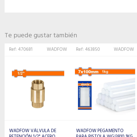
Te puede gustar también
Ref: 463850
WADFOW
Ref: 2325
WADFOW
WADFOW PEGAMENTO
WADFOW TIJERA DE
PARA PISTOLA WGJ3810 1KG
HOJALATA 10" PLANA