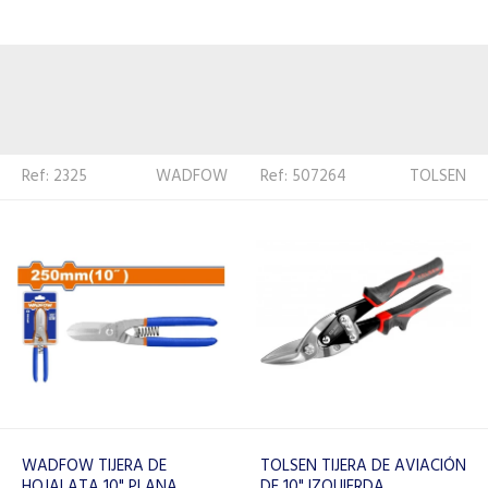
Ref: 507264
TOLSEN
Ref: 456388
TOTAL
TOLSEN TIJERA DE AVIACIÓN
TOTAL PRENSA SARGENTO
DE 10" IZQUIERDA
THT1346803 80X900 36'135K