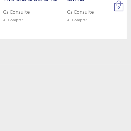
COMBINADO 35037
0
12"300MM
Gs Consulte
Gs Consulte
+
Comprar
+
Comprar