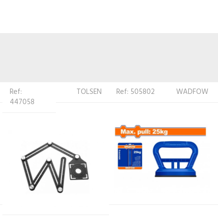
Ref: 505802
WADFOW
Ref: 469326
WADFOW