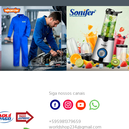
Siga nossos canais
+595981379659
worldshop234@gmail.com