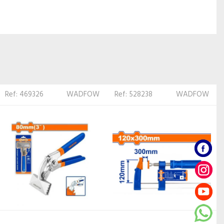
Ref: 528238
WADFOW
Ref: 438193
TITAN