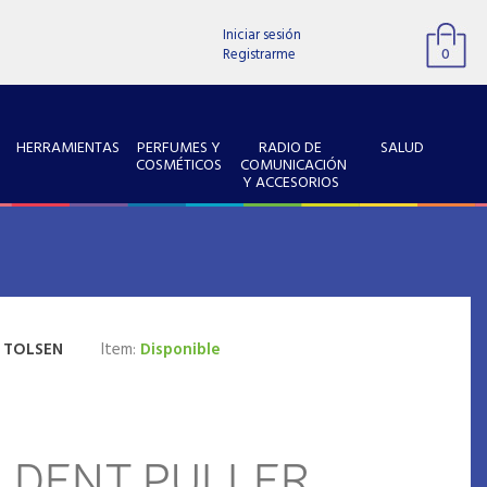
Iniciar sesión
Registrarme
0
HERRAMIENTAS
PERFUMES Y
RADIO DE
SALUD
COSMÉTICOS
COMUNICACIÓN
Y ACCESORIOS
:
TOLSEN
Item:
Disponible
 DENT PULLER