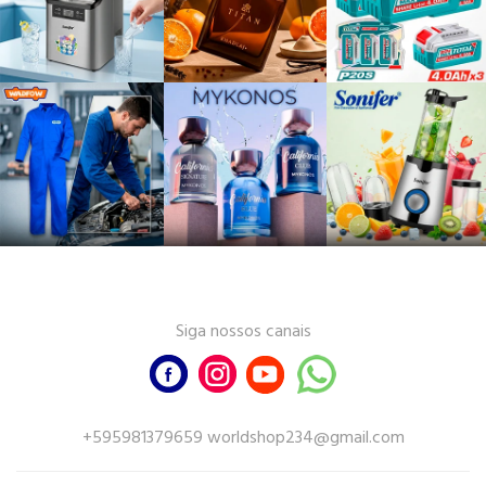
Siga nossos canais
+595981379659 worldshop234@gmail.com