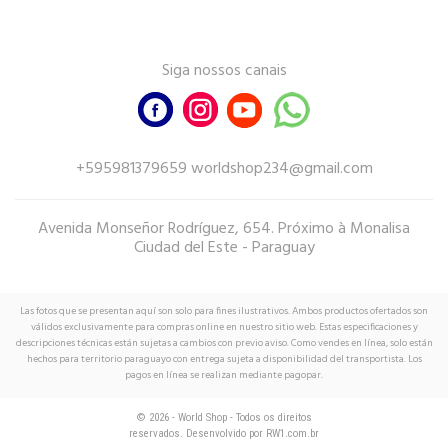
Siga nossos canais
+595981379659 worldshop234@gmail.com
Avenida Monseñor Rodríguez, 654. Próximo à Monalisa
Ciudad del Este - Paraguay
Las fotos que se presentan aquí son solo para fines ilustrativos. Ambos productos ofertados son
válidos exclusivamente para compras online en nuestro sitio web. Estas especificaciones y
descripciones técnicas están sujetas a cambios con previo aviso. Como vendes en línea, solo están
hechos para territorio paraguayo con entrega sujeta a disponibilidad del transportista. Los
pagos en línea se realizan mediante pagopar.
© 2026 - World Shop - Todos os direitos
reservados. Desenvolvido por
RW1.com.br