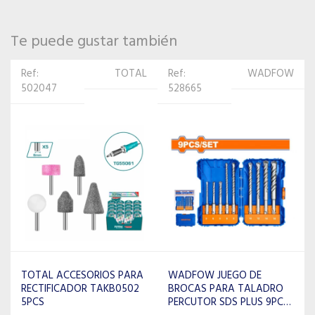
Te puede gustar también
Ref:
WADFOW
Ref: 543613
WADFOW
528665
WADFOW FRESA
ROTATIVA 6MM-13MM
WADFOW JUEGO DE
WYE1K05
BROCAS PARA TALADRO
PERCUTOR SDS PLUS 9PCS