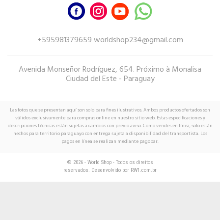
+595981379659 worldshop234@gmail.com
Avenida Monseñor Rodríguez, 654. Próximo à Monalisa
Ciudad del Este - Paraguay
Las fotos que se presentan aquí son solo para fines ilustrativos. Ambos productos ofertados son
válidos exclusivamente para compras online en nuestro sitio web. Estas especificaciones y
descripciones técnicas están sujetas a cambios con previo aviso. Como vendes en línea, solo están
hechos para territorio paraguayo con entrega sujeta a disponibilidad del transportista. Los
pagos en línea se realizan mediante pagopar.
© 2026 - World Shop - Todos os direitos
reservados. Desenvolvido por
RW1.com.br