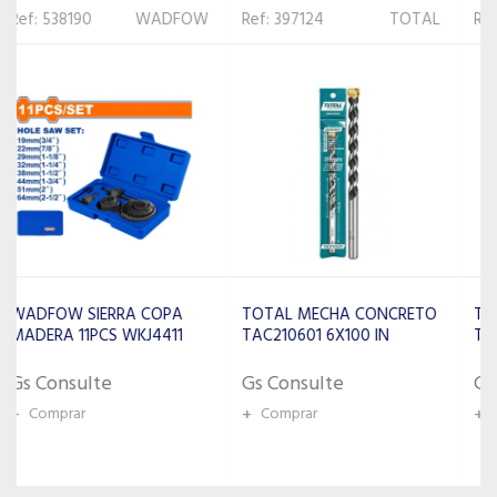
Ref: 397124
TOTAL
Ref: 381413
TOTAL
TOTAL MECHA CONCRETO
TOTAL MECHA MA
TAC210601 6X100 IN
TAC321607 16X260 MAX
Gs Consulte
Gs Consulte
+
Comprar
+
Comprar