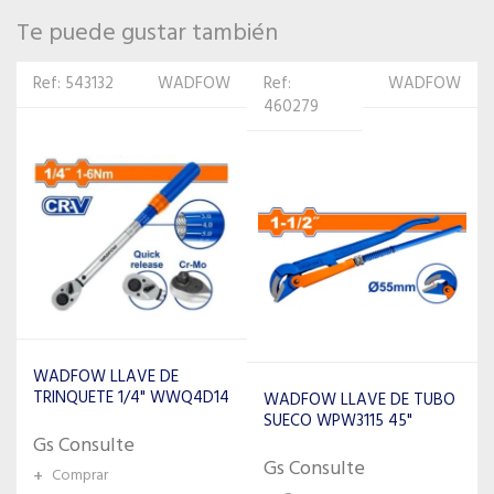
Te puede gustar también
Ref:
WADFOW
Ref:
TOLSEN
460279
467261
WADFOW LLAVE DE TUBO
TOLSEN JUEGO DE PUNTAS
SUECO WPW3115 45"
Y DADOS 32PCS 20377
Gs Consulte
Gs Consulte