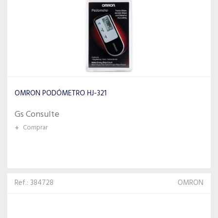
OMRON PODÓMETRO HJ-321
Gs Consulte
+
Comprar
Ref.: 384728
OMRON