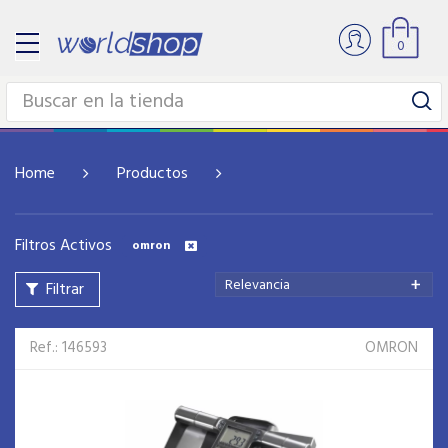
0
Home
Productos
Filtros Activos
omron
Relevancia
Filtrar
Ref.: 146593
OMRON