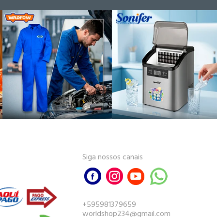
Siga nossos canais
+595981379659
worldshop234@gmail.com