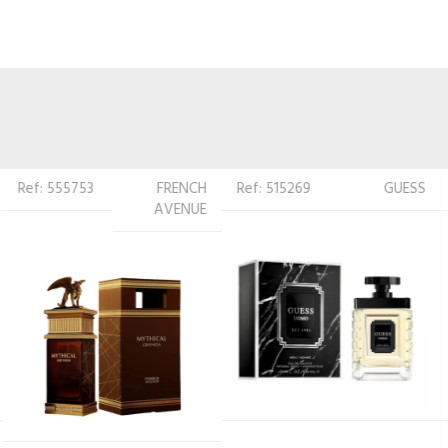
Ref: 515269
GUESS
Ref: 519687
LATTAFA