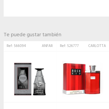
Te puede gustar también
Ref: 526777
CARLOTTA
Ref: 555753
FRENCH
AVENUE