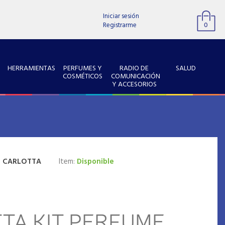
Iniciar sesión
Registrarme
0
HERRAMIENTAS
PERFUMES Y
RADIO DE
SALUD
COSMÉTICOS
COMUNICACIÓN
Y ACCESORIOS
:
CARLOTTA
Item:
Disponible
TA KIT PERFUME