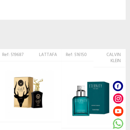
Ref: 516150
CALVIN
Ref: 344180
FLAVIA
KLEIN