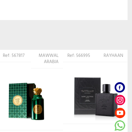
Ref: 566995
RAYHAAN
Ref: 522540
LATTAFA