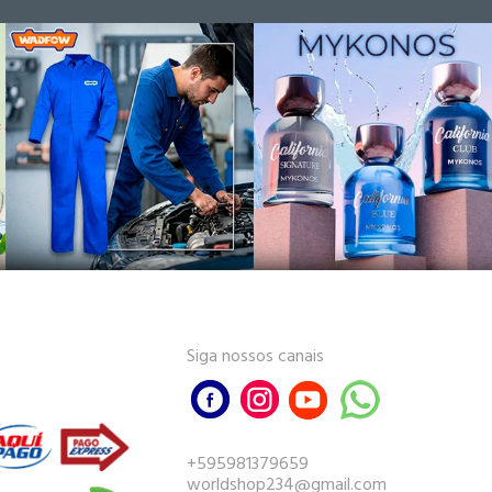
Siga nossos canais
+595981379659
worldshop234@gmail.com