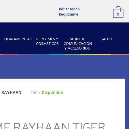
Iniciar sesión
Registrarme
0
HERRAMIENTAS
PERFUMES Y
RADIO DE
SALUD
COSMÉTICOS
COMUNICACIÓN
Y ACCESORIOS
:
RAYHAAN
Item:
Disponible
E RAYHAAN TIGER