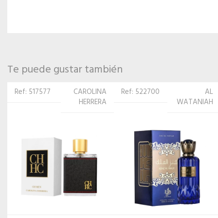
Te puede gustar también
Ref: 522700
AL
Ref: 562225
ARD AL
WATANIAH
ZAAFARAN