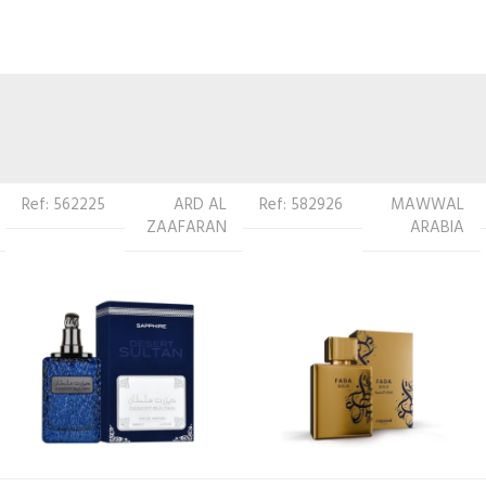
Ref: 582926
MAWWAL
Ref: 567817
MAWWAL
ARABIA
ARABIA