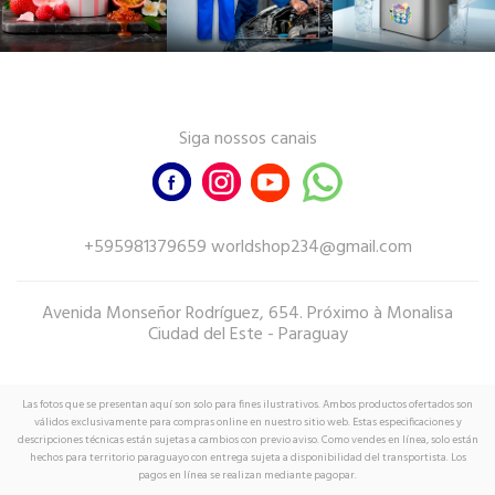
Siga nossos canais
+595981379659 worldshop234@gmail.com
Avenida Monseñor Rodríguez, 654. Próximo à Monalisa
Ciudad del Este - Paraguay
Las fotos que se presentan aquí son solo para fines ilustrativos. Ambos productos ofertados son
válidos exclusivamente para compras online en nuestro sitio web. Estas especificaciones y
descripciones técnicas están sujetas a cambios con previo aviso. Como vendes en línea, solo están
hechos para territorio paraguayo con entrega sujeta a disponibilidad del transportista. Los
pagos en línea se realizan mediante pagopar.