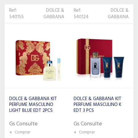
Ref:
DOLCE &
Ref: 535601
DEAR
540124
GABBANA
BODY
DOLCE & GABBANA KIT
DEAR BODY SET 6PCS NOIR
PERFUME MASCULINO K
FOR MEN 80393-1
EDT 3 PCS
Gs Consulte
Gs Consulte
+
Comprar
+
Comprar