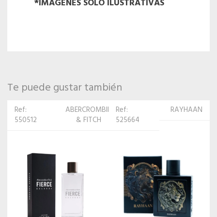
*IMÁGENES SOLO ILUSTRATIVAS
Te puede gustar también
Ref:
ABERCROMBIE
Ref:
RAYHAAN
550512
& FITCH
525664