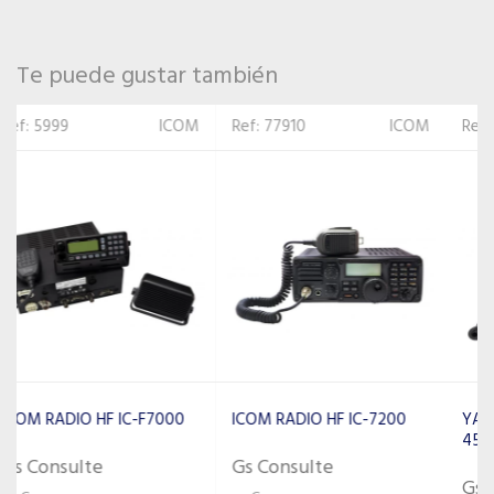
Te puede gustar también
Ref: 77910
ICOM
Ref: 58391
YAESU
ICOM RADIO HF IC-7200
YAESU RADIO HF FT-
450AT
Gs Consulte
Gs Consulte