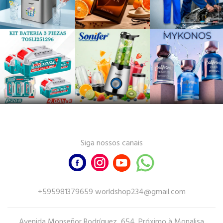
Siga nossos canais
+595981379659 worldshop234@gmail.com
Avenida Monseñor Rodríguez, 654. Próximo à Monalisa