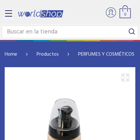
0
Home
Productos
PERFUMES Y COSMÉTICOS