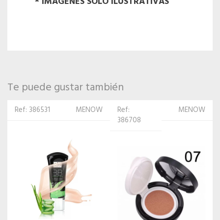
* IMAGENES SOLO ILUSTRATIVAS
Te puede gustar también
Ref:
MENOW
Ref: 315234
ISABELLE
386708
DUPONT