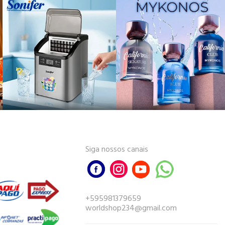
Siga nossos canais
+595981379659
worldshop234@gmail.com