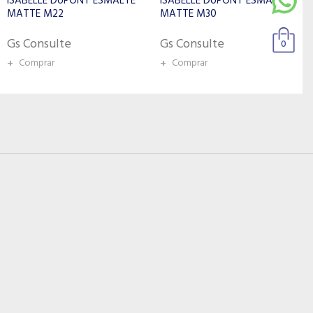
ISABELLE DUPONT ESMALTE
ISABELLE DUPONT ESMALTE
MATTE M30
1ST LACQUER 015
Gs Consulte
Gs Consulte
0
+
Comprar
+
Comprar